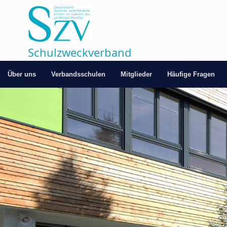
Zum
Inhalt
springen
Schulzweckverband
Über uns
Verbandsschulen
Mitglieder
Häufige Fragen