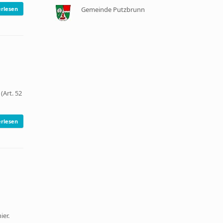
rlesen
Gemeinde Putzbrunn
(Art. 52
rlesen
ier.