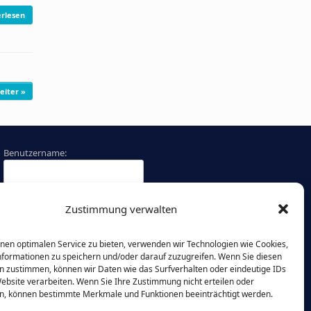
rlesen
eiter »
Benutzername:
Passwort:
Zustimmung verwalten
Angemeldet bleiben
nen optimalen Service zu bieten, verwenden wir Technologien wie Cookies,
formationen zu speichern und/oder darauf zuzugreifen. Wenn Sie diesen
Passwort vergessen?
n zustimmen, können wir Daten wie das Surfverhalten oder eindeutige IDs
Website verarbeiten. Wenn Sie Ihre Zustimmung nicht erteilen oder
n, können bestimmte Merkmale und Funktionen beeinträchtigt werden.