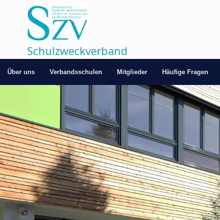
Zum
Inhalt
springen
Schulzweckverband
Über uns
Verbandsschulen
Mitglieder
Häufige Fragen