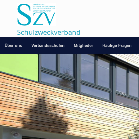
Zum
Inhalt
springen
Schulzweckverband
Über uns
Verbandsschulen
Mitglieder
Häufige Fragen