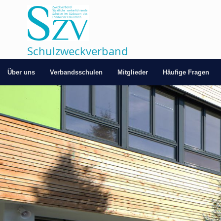
Zum
Inhalt
springen
Schulzweckverband
Über uns
Verbandsschulen
Mitglieder
Häufige Fragen