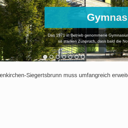
Gymnas
Das 1971 in Betrieb genommene Gymnasium 
so starken Zuspruch, dass bald die N
nkirchen-Siegertsbrunn muss umfangreich erweit