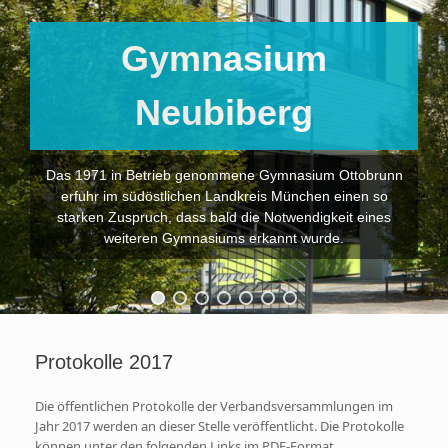
Gymnasium
Neubiberg
Das 1971 in Betrieb genommene Gymnasium Ottobrunn
erfuhr im südöstlichen Landkreis München einen so
starken Zuspruch, dass bald die Notwendigkeit eines
weiteren Gymnasiums erkannt wurde.
Protokolle 2017
Die öffentlichen Protokolle der Verbandsversammlungen im
Jahr 2017 werden an dieser Stelle veröffentlicht. Die Protokolle
können unter den folgenden Links im PDF-Format