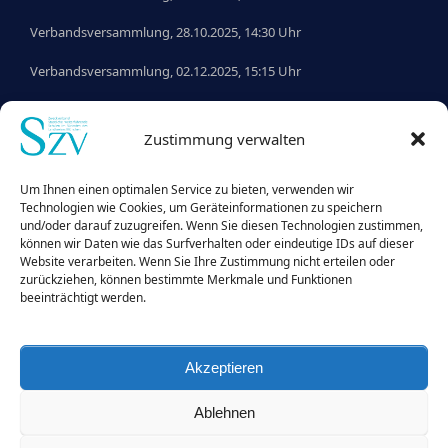
Verbandsversammlung, 28.10.2025, 14:30 Uhr
Verbandsversammlung, 02.12.2025, 15:15 Uhr
Verbandsversammlung, 27.01.2026, 15:00 Uhr
Zustimmung verwalten
Verbandsversammlung, 05.03.2026, 15:30 Uhr
Verbandsversammlung, 21.05.2026, 14:00 Uhr
Um Ihnen einen optimalen Service zu bieten, verwenden wir
Technologien wie Cookies, um Geräteinformationen zu speichern
und/oder darauf zuzugreifen. Wenn Sie diesen Technologien zustimmen,
können wir Daten wie das Surfverhalten oder eindeutige IDs auf dieser
Website verarbeiten. Wenn Sie Ihre Zustimmung nicht erteilen oder
zurückziehen, können bestimmte Merkmale und Funktionen
Benutzername:
beeinträchtigt werden.
Passwort:
Akzeptieren
Angemeldet bleiben
Ablehnen