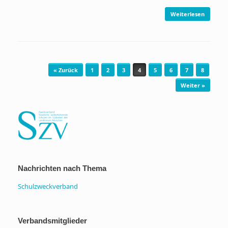
Weiterlesen
Beitragsnavigation
« Zurück
1
2
3
4
5
6
7
8
Weiter »
Nachrichten nach Thema
Schulzweckverband
Verbandsmitglieder